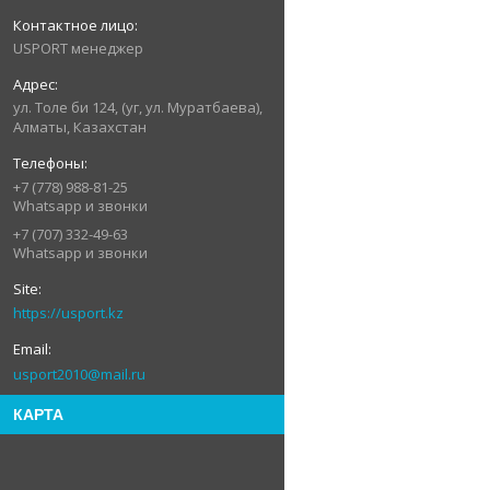
USPORT менеджер
ул. Толе би 124, (уг, ул. Муратбаева),
Алматы, Казахстан
+7 (778) 988-81-25
Whatsapp и звонки
+7 (707) 332-49-63
Whatsapp и звонки
https://usport.kz
usport2010@mail.ru
КАРТА