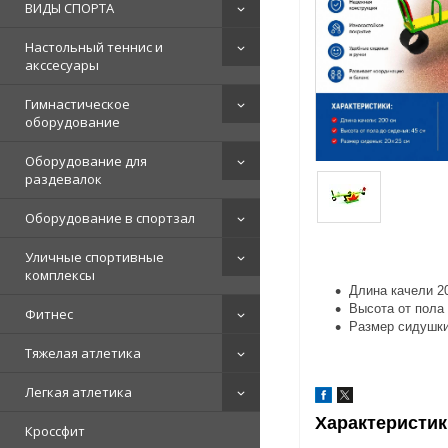
ВИДЫ СПОРТА
Настольный теннис и
акссесуары
Гимнастическое
оборудование
Оборудование для
раздевалок
Оборудование в спортзал
Уличные спортивные
комплексы
Длина качели 2
Высота от пола
Фитнес
Размер сидушки
Тяжелая атлетика
Легкая атлетика
Характеристик
Кроссфит