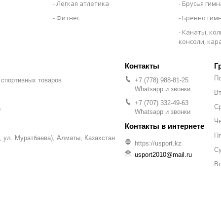
Легкая атлетика
Брусья гим
Фитнес
Бревно гим
Канаты, кол
консоли, ка
Г
П
 спортивных товаров
+7 (778) 988-81-25
Whatsapp и звонки
Вт
+7 (707) 332-49-63
С
р
Whatsapp и звонки
Че
П
уг, ул. Муратбаева), Алматы, Казахстан
https://usport.kz
С
usport2010@mail.ru
В