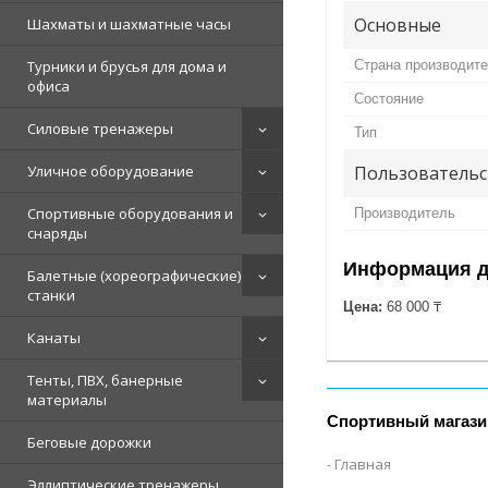
Основные
Шахматы и шахматные часы
Турники и брусья для дома и
Страна производит
офиса
Состояние
Силовые тренажеры
Тип
Уличное оборудование
Пользовательс
Спортивные оборудования и
Производитель
снаряды
Информация д
Балетные (хореографические)
станки
Цена:
68 000 ₸
Канаты
Тенты, ПВХ, банерные
материалы
Спортивный магази
Беговые дорожки
Главная
Эллиптические тренажеры