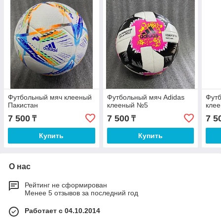
Футбольный мяч клееный
Футбольный мяч Adidas
Футб
Пакистан
клееный №5
кле
7 500
7 500
7 5
₸
₸
Купить
Купить
О нас
Рейтинг не сформирован
Менее 5 отзывов за последний год
Работает с 04.10.2014