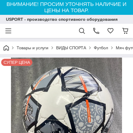
ВНИМАНИЕ! ПРОСИМ УТОЧНЯТЬ НАЛИЧИЕ И
ЦЕНЫ НА ТОВАР.
USPORT - производство спортивного оборудования
Товары и услуги
ВИДЫ СПОРТА
Футбол
Мяч фут
СУПЕР ЦЕНА