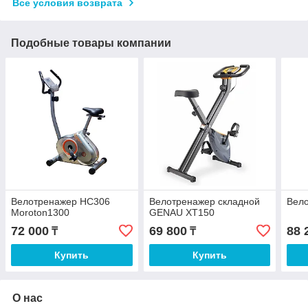
Все условия возврата
Подобные товары компании
Велотренажер HC306
Велотренажер складной
Вел
Moroton1300
GENAU XT150
72 000
69 800
88 
₸
₸
Купить
Купить
О нас