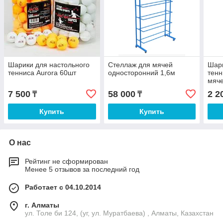
Шарики для настольного
Стеллаж для мячей
Шари
тенниса Aurora 60шт
односторонний 1,6м
тенн
мяче
7 500
58 000
2 2
₸
₸
Купить
Купить
О нас
Рейтинг не сформирован
Менее 5 отзывов за последний год
Работает с 04.10.2014
г. Алматы
ул. Толе би 124, (уг, ул. Муратбаева) , Алматы, Казахстан