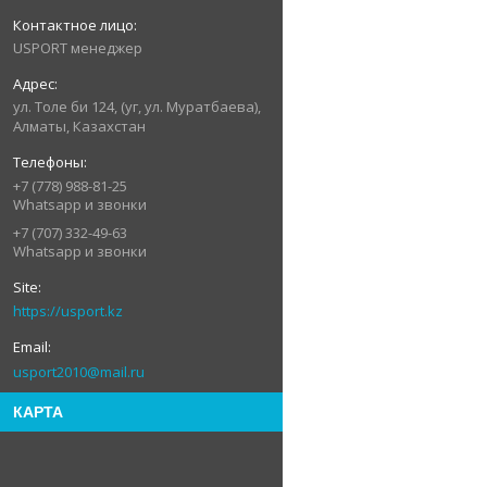
USPORT менеджер
ул. Толе би 124, (уг, ул. Муратбаева),
Алматы, Казахстан
+7 (778) 988-81-25
Whatsapp и звонки
+7 (707) 332-49-63
Whatsapp и звонки
https://usport.kz
usport2010@mail.ru
КАРТА