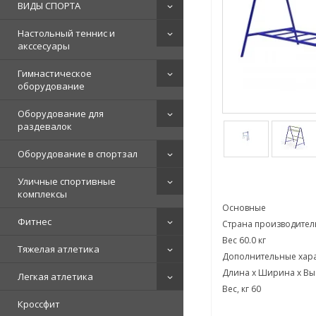
ВИДЫ СПОРТА
Настольный теннис и
акссесуары
Гимнастическое
оборудование
Оборудование для
раздевалок
Оборудование в спортзал
Уличные спортивные
комплексы
Основные
Фитнес
Страна производител
Вес 60.0 кг
Тяжелая атлетика
Дополнительные хара
Длина х Ширина х Выс
Легкая атлетика
Вес, кг 60
Кроссфит