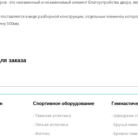
овров - это неизменный и незаменимый элемент благоустройства двора, 
 поставляется в виде разборной конструкции, отдельные элементы кото
ину 500мм.
ля заказа
н
Спортивное оборудование
Гимнастиче
Тяжелая атлетика
Шведские с
Легкая атлетика
Брусья гим
Фитнес
Бревно гим