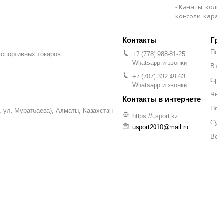
Канаты, кол
консоли, ка
Г
П
 спортивных товаров
+7 (778) 988-81-25
Whatsapp и звонки
Вт
+7 (707) 332-49-63
С
р
Whatsapp и звонки
Че
П
уг, ул. Муратбаева), Алматы, Казахстан
https://usport.kz
С
usport2010@mail.ru
В