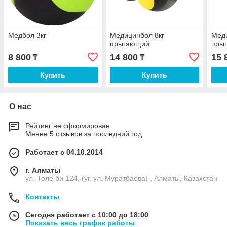
Медбол 3кг
Медицинбол 8кг
Меди
прыгающий
пры
8 800
14 800
15 
₸
₸
Купить
Купить
О нас
Рейтинг не сформирован
Менее 5 отзывов за последний год
Работает с 04.10.2014
г. Алматы
ул. Толе би 124, (уг, ул. Муратбаева) , Алматы, Казахстан
Контакты
Сегодня работает с 10:00 до 18:00
Показать весь график работы