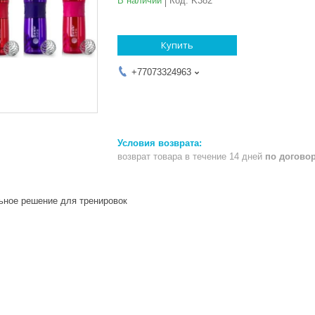
В наличии
Код:
K382
Купить
+77073324963
возврат товара в течение 14 дней
по догово
ьное решение для тренировок