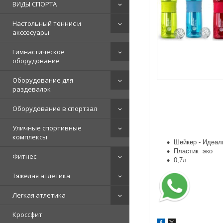
ВИДЫ СПОРТА
Настольный теннис и
акссесуары
Гимнастическое
оборудование
Оборудование для
раздевалок
Оборудование в спортзал
Уличные спортивные
комплексы
Шейкер - Идеал
Пластик эко
Фитнес
0,7л
Тяжелая атлетика
Легкая атлетика
Кроссфит