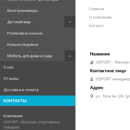
Главная
Велотренажеры
О компании
Детский мир
Каталог
Роликовые коньки
Коньки ледовые
Мебель для дома и сада
USPORT - Магазин
О нас
Отзывы
USPORT менедже
Доставка и оплата
ул. Толе би 124, (
КОНТАКТЫ
USPORT - Магазин спортивных
товаров