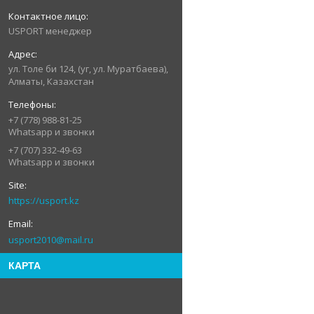
USPORT менеджер
ул. Толе би 124, (уг, ул. Муратбаева),
Алматы, Казахстан
+7 (778) 988-81-25
Whatsapp и звонки
+7 (707) 332-49-63
Whatsapp и звонки
https://usport.kz
usport2010@mail.ru
КАРТА