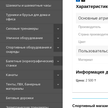
Шахматы и шахматные часы
Характеристик
Турники и брусья для дома и
Основные атри
офиса
Производитель
Силовые тренажеры
Страна производит
Уличное оборудование
Цвет
Спортивные оборудования и
Пользовательс
снаряды
Материал
Балетные (хореографические)
станки
Информация д
Канаты
Цена:
2 500 ₸
Тенты, ПВХ, банерные
материалы
Беговые дорожки
Спортивный магази
Эллиптические тренажеры