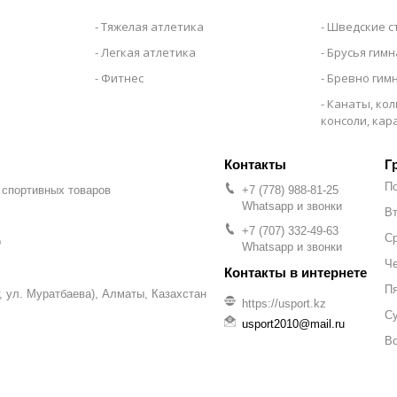
Тяжелая атлетика
Шведские с
Легкая атлетика
Брусья гим
Фитнес
Бревно гим
Канаты, кол
консоли, ка
Г
П
 спортивных товаров
+7 (778) 988-81-25
Whatsapp и звонки
Вт
+7 (707) 332-49-63
С
р
Whatsapp и звонки
Че
П
уг, ул. Муратбаева), Алматы, Казахстан
https://usport.kz
С
usport2010@mail.ru
В