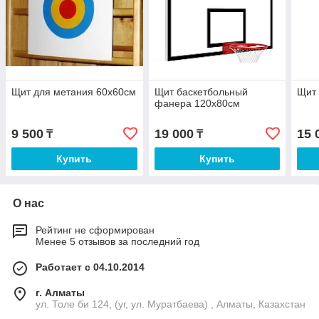
Щит для метания 60х60см
Щит баскетбольный
Щит 
фанера 120х80см
9 500
19 000
15 
₸
₸
Купить
Купить
О нас
Рейтинг не сформирован
Менее 5 отзывов за последний год
Работает с 04.10.2014
г. Алматы
ул. Толе би 124, (уг, ул. Муратбаева) , Алматы, Казахстан