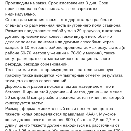
Производим на заказ. Срок изготовления 3 дня. Срок
производства на большие заказы оговаривается
индивидуально.
Сектор для метания копья – это дорожка для разбега и
специально размеченная часть внутреннего поля стадиона.
Разметка представляет собой угол в 29 градусов, в котором
должно приземлиться копье, также внутри него обычно
делают пометки лентами или другими способами через
каждые 5-10 метров в районе предполагаемых результатов (в
районе 50-70 метров у женщин и 70-90 у мужчин), также
могут размещаться отметки мирового, национального
рекорда, рекорда соревнований.
Телезрители имеют преимущество – на телевизионную
графику также выводятся компьютерные отметки результата
текущего лидера соревнований.
Дорожка для разбега покрыта тем же материалом, что и
беговая. Ширина этой дорожки – 4 метра, длина – не менее
30 метров. В конце разбега располагается линия, по которой
фиксируется заступ.
Размер, форма, минимальный вес и положение центра
тяжести копья определяются правилами ИААФ. Мужское
копье должно весить не менее 800 г, быть от 2,6 до 2,7 м в
длину, центр тяжести должен находиться на расстоянии от
0,9 до 1,06 м от острия. Женское копье весит не менее 600 г,