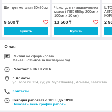
Щит для метания 60х60см
Чехол для гимнастических
ШТО
матов ( ПВХ 650гр 200см х
АВТ
100см х 10 см)
КОР
9 500
13 500
2 9
₸
₸
Купить
Купить
О нас
Рейтинг не сформирован
Менее 5 отзывов за последний год
Работает с 04.10.2014
г. Алматы
ул. Толе би 124, (уг, ул. Муратбаева) , Алматы, Казахстан
Контакты
Сегодня работает с 10:00 до 18:00
Показать весь график работы