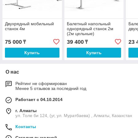
Двухрядный мобильный
Балетный напольный
Бале
станок 4м
однорядный станок 2м
двух
(2м цельные)
75 000
39 400
23 
₸
₸
Купить
Купить
О нас
Рейтинг не сформирован
Менее 5 отзывов за последний год
Работает с 04.10.2014
г. Алматы
ул. Толе би 124, (уг, ул. Муратбаева) , Алматы, Казахстан
Контакты
Сегодня выходной