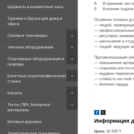
8. Устранение засто
Шахматы и шахматные часы
9. Усиление подачи 
Турники и брусья для дома и
Особенно полезно дл
офиса
― людей, проводящих
― профессиональных
Силовые тренажеры
― регулярно занимаю
― школьников и студе
Уличное оборудование
― людей, ведущих м
Противопоказания (н
Спортивные оборудования и
― повышенное артер
снаряды
― глаукома или отсло
― недавно перенесен
Балетные (хореографические)
― слабость костной т
станки
― болезни сердца.
Канаты
Тенты, ПВХ, банерные
материалы
Информация д
Беговые дорожки
Цена:
16 500 ₸
Эллиптические тренажеры