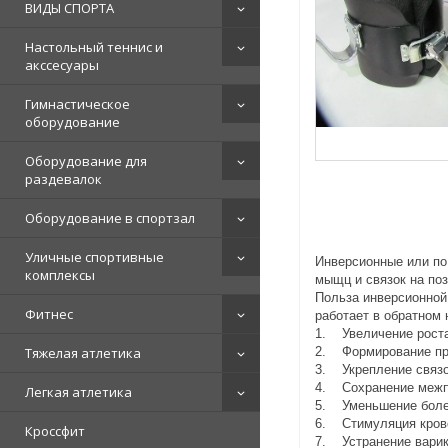
ВИДЫ СПОРТА
Настольный теннис и
акссесуары
Гимнастическое
оборудование
Оборудование для
раздевалок
Оборудование в спортзал
Уличные спортивные
Инверсионные или по
комплексы
мыщц и связок на поз
Польза инверсионной 
Фитнес
работает в обратном 
1. Увеличение роста
Тяжелая атлетика
2. Формирование пр
3. Укрепление связо
4. Сохранение межп
Легкая атлетика
5. Уменьшение болей
6. Стимуляция кров
Кроссфит
7. Устранение варик