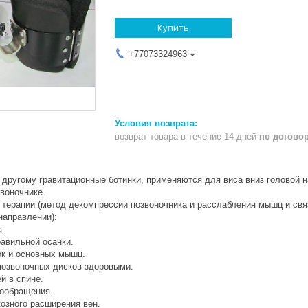
Купить
+77073324963
возврат товара в течение 14 дней
по догово
 другому гравитационные ботинки, применяются для виса вниз головой 
воночнике.
терапии (метод декомпрессии позвоночника и расслабления мышц и связ
направлении):
.
авильной осанки.
к и основных мышц.
озвоночных дисков здоровыми.
 в спине.
ообращения.
озного расширения вен.