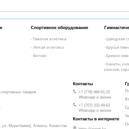
н
Спортивное оборудование
Гимнастиче
Тяжелая атлетика
Шведские с
Легкая атлетика
Брусья гим
Фитнес
Бревно гим
Канаты, кол
консоли, ка
Г
П
 спортивных товаров
+7 (778) 988-81-25
Whatsapp и звонки
Вт
+7 (707) 332-49-63
С
р
Whatsapp и звонки
Че
П
уг, ул. Муратбаева), Алматы, Казахстан
https://usport.kz