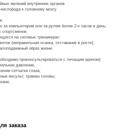
йных явлений внутренних органов.
кислорода к головному мозгу.
я:
 за компьютером или за рулем более 2-х часов в день;
 спортсменов;
щихся на силовых тренажерах;
нтов (неправильная осанка, отставание в росте);
алоподвижный образ жизни.
еобходимо проконсультироваться с лечащим врачом):
иальное давление;
ение сетчатки глаза;
ные инсульт, травмы головы;
кани;
ля заказа