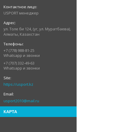
USPORT менеджер
ул. Толе би 124, (уг, ул. Муратбаева),
Алматы, Казахстан
+7 (778) 988-81-25
Whatsapp и звонки
+7 (707) 332-49-63
Whatsapp и звонки
https://usport.kz
usport2010@mail.ru
КАРТА