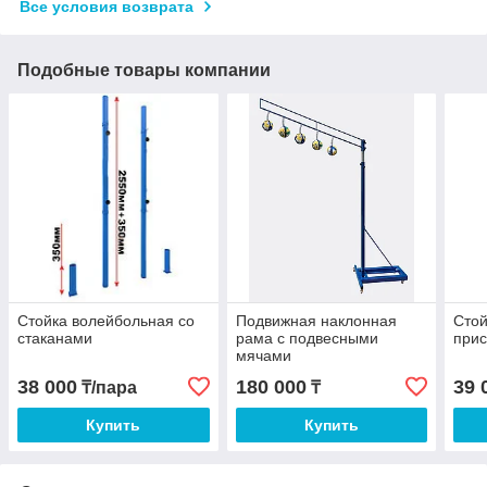
Все условия возврата
Подобные товары компании
Стойка волейбольная со
Подвижная наклонная
Стой
стаканами
рама с подвесными
при
мячами
38 000
180 000
39 
₸/пара
₸
Купить
Купить