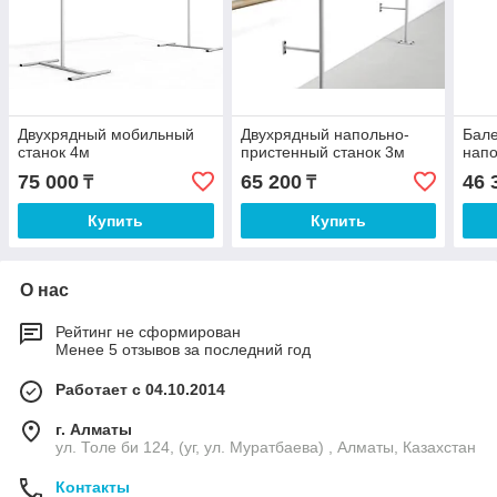
Двухрядный мобильный
Двухрядный напольно-
Бал
станок 4м
пристенный станок 3м
напо
75 000
65 200
46 
₸
₸
Купить
Купить
О нас
Рейтинг не сформирован
Менее 5 отзывов за последний год
Работает с 04.10.2014
г. Алматы
ул. Толе би 124, (уг, ул. Муратбаева) , Алматы, Казахстан
Контакты