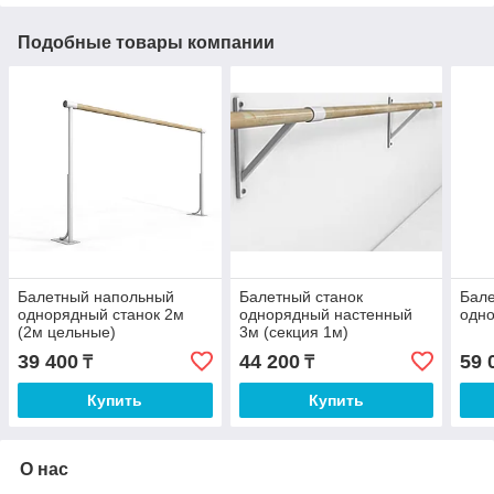
Подобные товары компании
Балетный напольный
Балетный станок
Бал
однорядный станок 2м
однорядный настенный
одно
(2м цельные)
3м (секция 1м)
39 400
44 200
59 
₸
₸
Купить
Купить
О нас