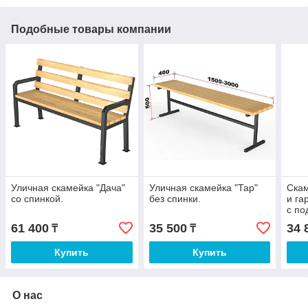
Подобные товары компании
Уличная скамейка "Дача"
Уличная скамейка "Тар"
Скам
со спинкой.
без спинки.
и га
с по
61 400
35 500
34 
₸
₸
Купить
Купить
О нас