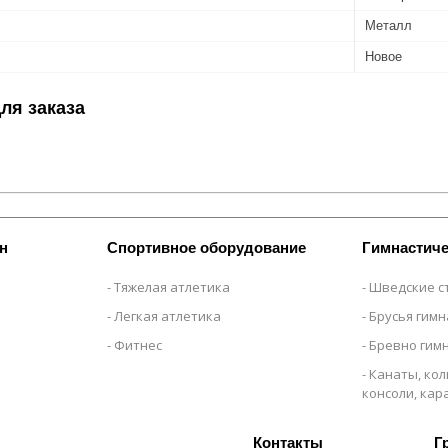
Металл
Новое
ля заказа
н
Спортивное оборудование
Гимнастиче
Тяжелая атлетика
Шведские с
Легкая атлетика
Брусья гим
Фитнес
Бревно гим
Канаты, кол
консоли, ка
Г