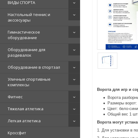
ВИДЫ СПОРТА
Настольный теннис и
акссесуары
Гимнастическое
оборудование
Оборудование для
раздевалок
Оборудование в спортзал
Уличные спортивные
комплексы
Ворота для игр и с
Фитнес
Ворота разборн
Размеры ворот: 
Тяжелая атлетика
Цвет: бело-сини
Общий вес 1 ш
Легкая атлетика
Ворота могут устана
1. Для установки в 
Кроссфит