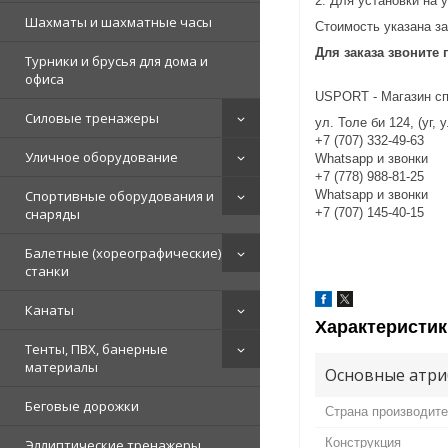
2. Для установки на 
Шахматы и шахматные часы
Стоимость указана за
Для заказа звоните 
Турники и брусья для дома и
офиса
USPORT - Магазин сп
Силовые тренажеры
ул. Толе би 124, (уг,
+7 (707) 332-49-63
Уличное оборудование
Whatsapp и звонки
+7 (778) 988-81-25
Спортивные оборудования и
Whatsapp и звонки
снаряды
+7 (707) 145-40-15
Балетные (хореографические)
станки
Канаты
Характеристик
Тенты, ПВХ, банерные
материалы
Основные атри
Беговые дорожки
Страна производит
Конструкция
Эллиптические тренажеры