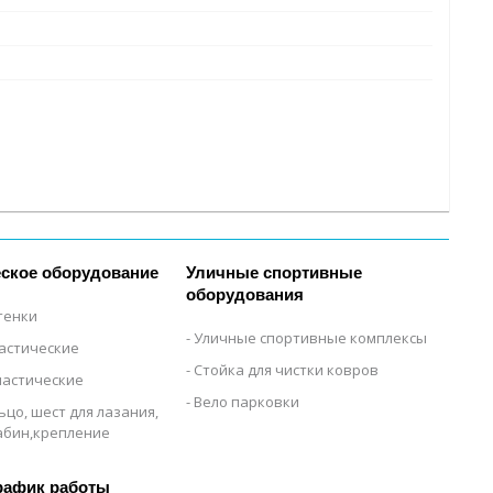
ское оборудование
Уличные спортивные
оборудования
тенки
Уличные спортивные комплексы
настические
Стойка для чистки ковров
настические
Вело парковки
ьцо, шест для лазания,
рабин,крепление
рафик работы