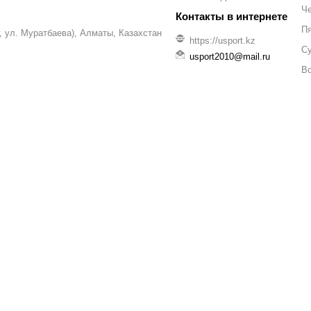
Че
П
уг, ул. Муратбаева), Алматы, Казахстан
https://usport.kz
С
usport2010@mail.ru
В