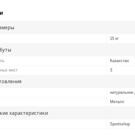
и
змеры
15 кг
буты
ель
Казахстан
чных мест
3
товления
натуральное 
Металл
кие характеристики
Sportsshop