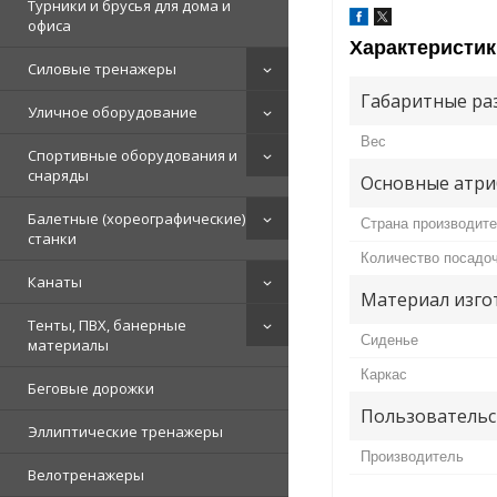
Турники и брусья для дома и
офиса
Характеристик
Силовые тренажеры
Габаритные ра
Уличное оборудование
Вес
Спортивные оборудования и
снаряды
Основные атри
Балетные (хореографические)
Страна производит
станки
Количество посадо
Канаты
Материал изго
Тенты, ПВХ, банерные
Сиденье
материалы
Каркас
Беговые дорожки
Пользовательс
Эллиптические тренажеры
Производитель
Велотренажеры