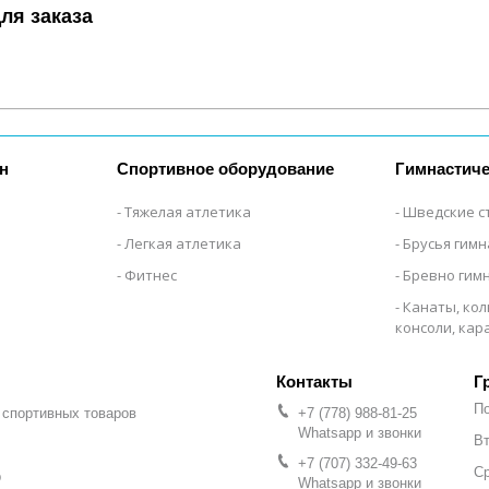
ля заказа
н
Спортивное оборудование
Гимнастиче
Тяжелая атлетика
Шведские с
Легкая атлетика
Брусья гим
Фитнес
Бревно гим
Канаты, кол
консоли, ка
Г
П
 спортивных товаров
+7 (778) 988-81-25
Whatsapp и звонки
Вт
+7 (707) 332-49-63
С
р
Whatsapp и звонки