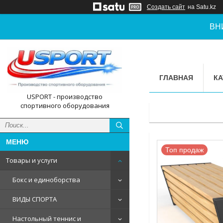
Создать сайт
на Satu.kz
ВН
ГЛАВНАЯ
КА
USPORT - производство
спортивного оборудования
Топ продаж
Товары и услуги
Бокс и единоборства
ВИДЫ СПОРТА
Настольный теннис и