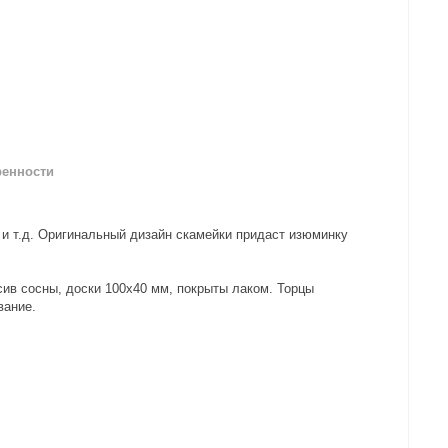
ренности
 и т.д. Оригинальный дизайн скамейки придаст изюминку
ив сосны, доски 100х40 мм, покрыты лаком. Торцы
вание.