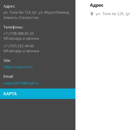
ул. Толе би 124, (уг, ул. Муратбаева),
ул. Толе би 124, (
Алматы, Казахстан
+7 (778) 988-81-25
Whatsapp и звонки
+7 (707) 332-49-63
Whatsapp и звонки
https://usport.kz
usport2010@mail.ru
КАРТА