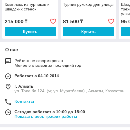
Комплекс из турников и
Турник рукоход для улицы
Швед
шведских стенок
трех
ули
215 000
81 500
95 
₸
₸
Купить
Купить
О нас
Рейтинг не сформирован
Менее 5 отзывов за последний год
Работает с 04.10.2014
г. Алматы
ул. Толе би 124, (уг, ул. Муратбаева) , Алматы, Казахстан
Контакты
Сегодня работает с 10:00 до 15:00
Показать весь график работы