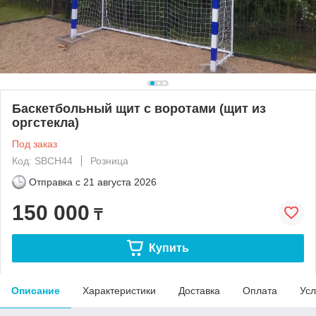
Баскетбольный щит с воротами (щит из
оргстекла)
Под заказ
Код: SBCH44
Розница
Отправка с
21 августа 2026
150 000
₸
Купить
Описание
Характеристики
Доставка
Оплата
Усл