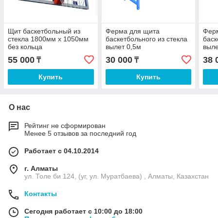
Щит баскетбольный из
Ферма для щита
Фер
стекла 1800мм х 1050мм
баскетбольного из стекла
баск
без кольца
вылет 0,5м
выле
55 000
30 000
38 
₸
₸
Купить
Купить
О нас
Рейтинг не сформирован
Менее 5 отзывов за последний год
Работает с 04.10.2014
г. Алматы
ул. Толе би 124, (уг, ул. Муратбаева) , Алматы, Казахстан
Контакты
Сегодня работает с 10:00 до 18:00