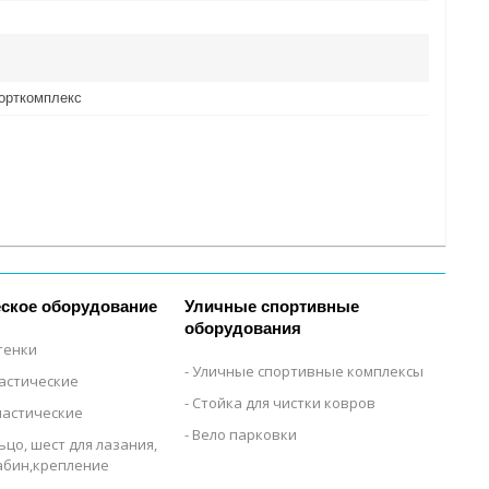
орткомплекс
ское оборудование
Уличные спортивные
оборудования
тенки
Уличные спортивные комплексы
настические
Стойка для чистки ковров
настические
Вело парковки
ьцо, шест для лазания,
рабин,крепление