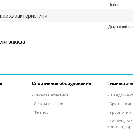
Новое
кие характеристики
Домашний сп
ля заказа
н
Спортивное оборудование
Гимнастиче
Тяжелая атлетика
Шведские с
Легкая атлетика
Брусья гим
Фитнес
Бревно гим
Канаты, кол
консоли, ка