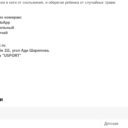
и и ноги от скольжения, и оберегая ребенка от случайных травм.
по номерам:
atsApp
бильный
бочий
l.ru
 би 111, угол Ади Шарипова.
ин "USPORT"
и
Детская