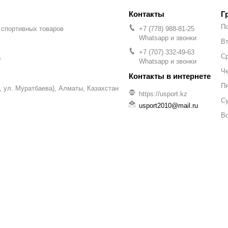
Г
П
 спортивных товаров
+7 (778) 988-81-25
Whatsapp и звонки
Вт
+7 (707) 332-49-63
С
р
Whatsapp и звонки
Че
П
уг, ул. Муратбаева), Алматы, Казахстан
https://usport.kz
С
usport2010@mail.ru
В