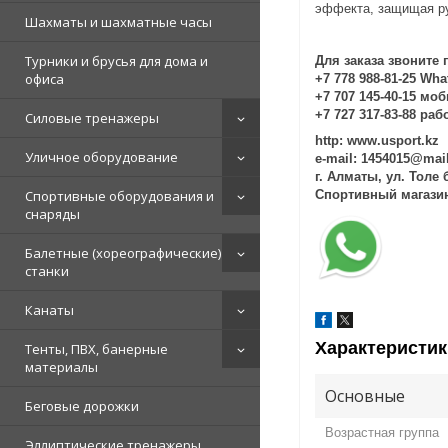
эффекта, защищая рук
Шахматы и шахматные часы
Турники и брусья для дома и
Для заказа звоните 
офиса
+7 778 988-81-25 Wh
+7 707 145-40-15 мо
+7 727 317-83-88 ра
Силовые тренажеры
http: www.usport.kz
Уличное оборудование
e-mail: 1454015@mai
г. Алматы, ул. Толе
Спортивные оборудования и
Спортивный магаз
снаряды
Балетные (хореографические)
станки
Канаты
Характеристик
Тенты, ПВХ, банерные
материалы
Основные
Беговые дорожки
Возрастная группа
Эллиптические тренажеры