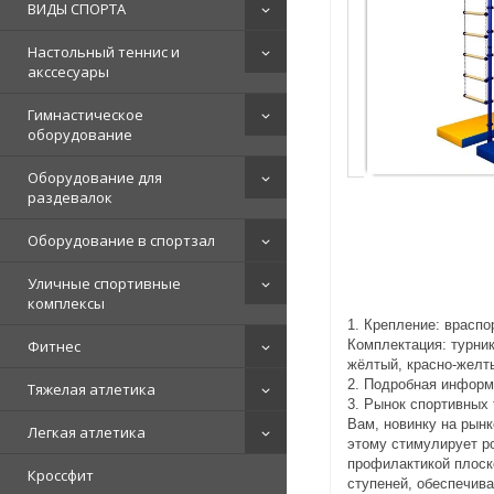
ВИДЫ СПОРТА
Настольный теннис и
акссесуары
Гимнастическое
оборудование
Оборудование для
раздевалок
Оборудование в спортзал
Уличные спортивные
комплексы
1. Крепление: враспо
Фитнес
Комплектация: турник
жёлтый, красно-желты
2. Подробная информ
Тяжелая атлетика
3. Рынок спортивных
Вам, новинку на рынк
Легкая атлетика
этому стимулирует ро
профилактикой плоск
Кроссфит
ступеней, обеспечив