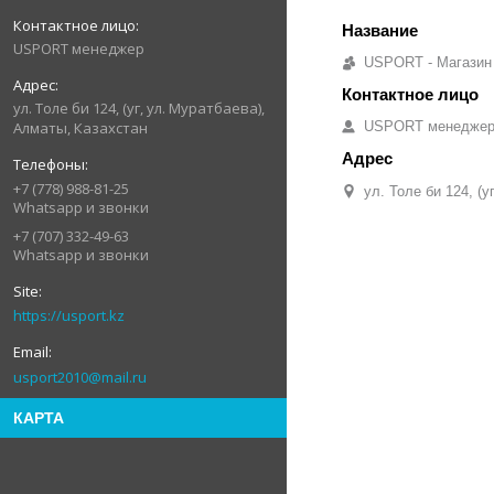
USPORT менеджер
USPORT - Магазин
ул. Толе би 124, (уг, ул. Муратбаева),
Алматы, Казахстан
USPORT менедже
+7 (778) 988-81-25
ул. Толе би 124, (
Whatsapp и звонки
+7 (707) 332-49-63
Whatsapp и звонки
https://usport.kz
usport2010@mail.ru
КАРТА