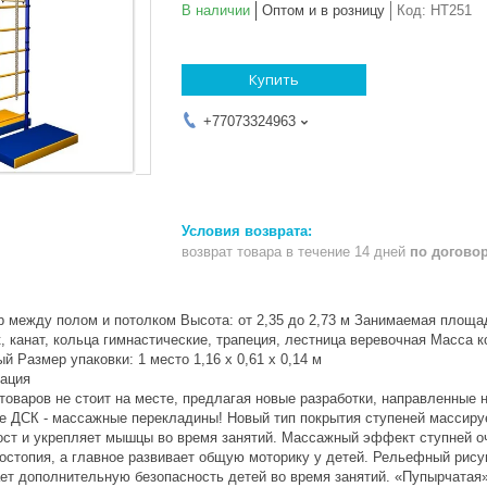
В наличии
Оптом и в розницу
Код:
HT251
Купить
+77073324963
возврат товара в течение 14 дней
по догово
р между полом и потолком Высота: от 2,35 до 2,73 м Занимаемая площадь:
, канат, кольца гимнастические, трапеция, лестница веревочная Масса к
й Размер упаковки: 1 место 1,16 х 0,61 х 0,14 м
ация
 товаров не стоит на месте, предлагая новые разработки, направленные
е ДСК - массажные перекладины! Новый тип покрытия ступеней массируе
ст и укрепляет мышцы во время занятий. Массажный эффект ступней оче
остопия, а главное развивает общую моторику у детей. Рельефный рис
ает дополнительную безопасность детей во время занятий. «Пупырчатая