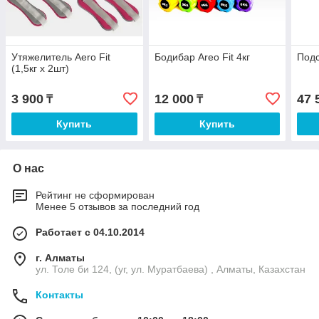
Утяжелитель Aero Fit
Бодибар Areo Fit 4кг
Подс
(1,5кг х 2шт)
3 900
12 000
47 
₸
₸
Купить
Купить
О нас
Рейтинг не сформирован
Менее 5 отзывов за последний год
Работает с 04.10.2014
г. Алматы
ул. Толе би 124, (уг, ул. Муратбаева) , Алматы, Казахстан
Контакты