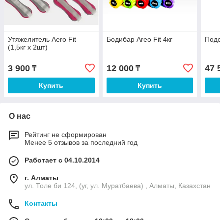
Утяжелитель Aero Fit
Бодибар Areo Fit 4кг
Подс
(1,5кг х 2шт)
3 900
12 000
47 
₸
₸
Купить
Купить
О нас
Рейтинг не сформирован
Менее 5 отзывов за последний год
Работает с 04.10.2014
г. Алматы
ул. Толе би 124, (уг, ул. Муратбаева) , Алматы, Казахстан
Контакты