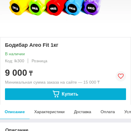
Бодибар Areo Fit 1кг
В наличии
Код: lk300
Розница
9 000
₸
Минимальная сумма заказа на сайте — 15 000 ₸
Купить
Описание
Характеристики
Доставка
Оплата
Усл
Описание