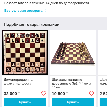
Возврат товара в течение 14 дней по договоренности
Все условия возврата
Подобные товары компании
Демонстрационная
Шахматы магнитно-
Шах
шахматная доска
деревянные 3в1 (44мм x
мал
44мм)
32 000
10 500
2 5
₸
₸
Купить
Купить