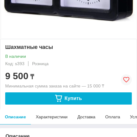
Шахматные часы
В наличии
Код: s393
Розница
9 500
₸
Минимальная сумма заказа на сайте — 15 000 ₸
Купить
Описание
Характеристики
Доставка
Оплата
Усл
Описание