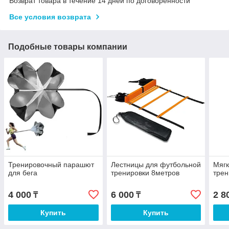
Возврат товара в течение 14 дней по договоренности
Все условия возврата
Подобные товары компании
Тренировочный парашют
Лестницы для футбольной
Мягк
для бега
тренировки 8метров
трен
4 000
6 000
2 8
₸
₸
Купить
Купить