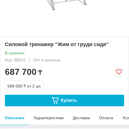
Силовой тренажер "Жим от груди сидя"
В наличии
Код: ВВ311
Опт и розница
687 700
₸
588 000 ₸
от 2 шт.
Купить
Описание
Характеристики
Доставка
Оплата
Усл