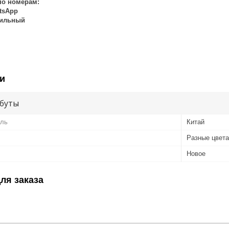
по номерам:
atsApp
бильный
и
буты
ель
Китай
Разные цвета
Новое
ля заказа