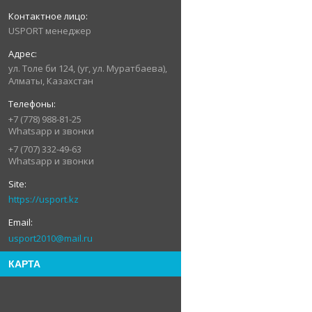
USPORT менеджер
ул. Толе би 124, (уг, ул. Муратбаева),
Алматы, Казахстан
+7 (778) 988-81-25
Whatsapp и звонки
+7 (707) 332-49-63
Whatsapp и звонки
https://usport.kz
usport2010@mail.ru
КАРТА