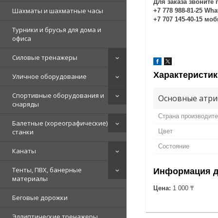
Для заказа звоните 
Шахматы и шахматные часы
+7 778 988-81-25 Wh
+7 707 145-40-15 мо
Турники и брусья для дома и
офиса
Силовые тренажеры
Характеристик
Уличное оборудование
Спортивные оборудования и
Основные атри
снаряды
Страна производит
Балетные (хореографические)
станки
Цвет
Состояние
Канаты
Тенты, ПВХ, банерные
Информация д
материалы
Цена:
1 000 ₸
Беговые дорожки
Эллиптические тренажеры