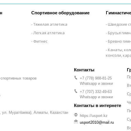
н
Спортивное оборудование
Гимнастиче
Тяжелая атлетика
Шведские с
Легкая атлетика
Брусья гим
Фитнес
Бревно гим
Канаты, кол
консоли, ка
Г
П
 спортивных товаров
+7 (778) 988-81-25
Whatsapp и звонки
Вт
+7 (707) 332-49-63
С
р
Whatsapp и звонки
Че
П
уг, ул. Муратбаева), Алматы, Казахстан
https://usport.kz
С
usport2010@mail.ru
В