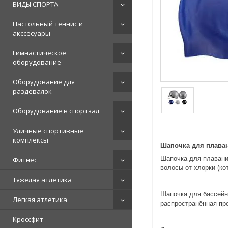
ВИДЫ СПОРТА
Настольный теннис и
акссесуары
Гимнастическое
оборудование
Оборудование для
раздевалок
Оборудование в спортзал
Уличные спортивные
комплексы
Шапочка для плава
Шапочка для плаван
Фитнес
волосы от хлорки (ко
Тяжелая атлетика
Шапочка для бассейн
Легкая атлетика
распространённая про
Кроссфит