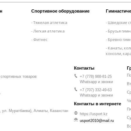
н
Спортивное оборудование
Гимнастиче
Тяжелая атлетика
Шведские с
Легкая атлетика
Брусья гим
Фитнес
Бревно гим
Канаты, кол
консоли, ка
Г
П
 спортивных товаров
+7 (778) 988-81-25
Whatsapp и звонки
Вт
+7 (707) 332-49-63
С
р
Whatsapp и звонки
Че
П
уг, ул. Муратбаева), Алматы, Казахстан
https://usport.kz
С
usport2010@mail.ru
В