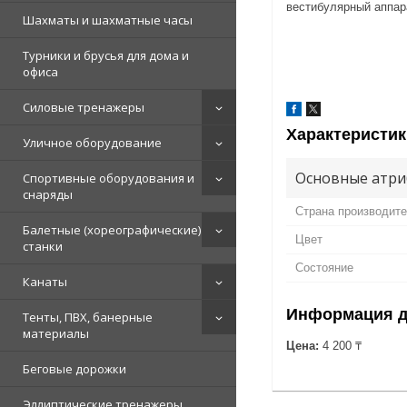
вестибулярный аппар
Шахматы и шахматные часы
Турники и брусья для дома и
офиса
Силовые тренажеры
Характеристик
Уличное оборудование
Основные атри
Спортивные оборудования и
снаряды
Страна производит
Балетные (хореографические)
Цвет
станки
Состояние
Канаты
Информация д
Тенты, ПВХ, банерные
материалы
Цена:
4 200 ₸
Беговые дорожки
Эллиптические тренажеры