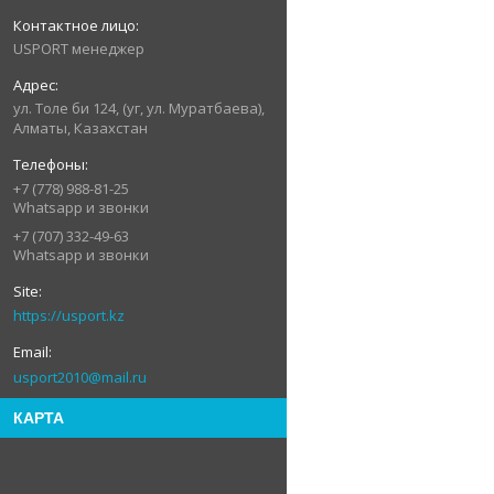
USPORT менеджер
ул. Толе би 124, (уг, ул. Муратбаева),
Алматы, Казахстан
+7 (778) 988-81-25
Whatsapp и звонки
+7 (707) 332-49-63
Whatsapp и звонки
https://usport.kz
usport2010@mail.ru
КАРТА