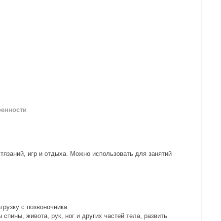
ренности
кий мяч)
тязаний, игр и отдыха. Можно использовать для занятий
рузку с позвоночника.
пины, живота, рук, ног и других частей тела, развить