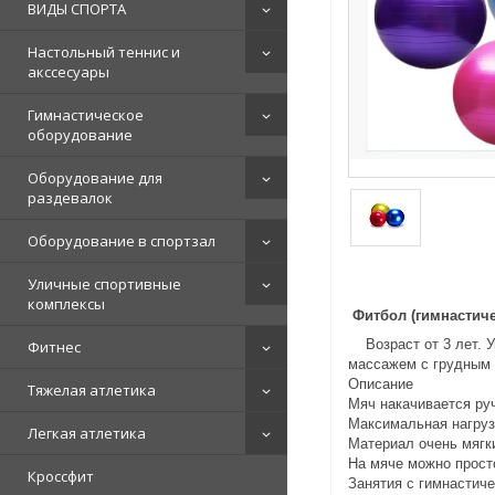
ВИДЫ СПОРТА
Настольный теннис и
акссесуары
Гимнастическое
оборудование
Оборудование для
раздевалок
Оборудование в спортзал
Уличные спортивные
комплексы
Фитб
Возраст от 3 лет.
Фитнес
массажем с грудным
Описание
Тяжелая атлетика
Мяч накачивается ру
Максимальная нагрузк
Легкая атлетика
Материал очень мягки
На мяче можно прост
Кроссфит
Занятия с гимнастиче