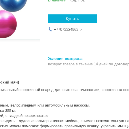
В наличии
Код:
F02
Купить
+77073324963
возврат товара в течение 14 дней
по догово
ол (гимнастичес
 Уникальный спортивный снаряд для фитнеса, гимнастики, спортивных сос
чным, велосипедным или автомобильным насосом.
а 300 кг.
й, с гладкой поверхностью.
о сидеть – чудесная альтернативная мебель, снимает нежелательную наг
ским мячом помогают формировать правильную осанку, укрепить мышцы с