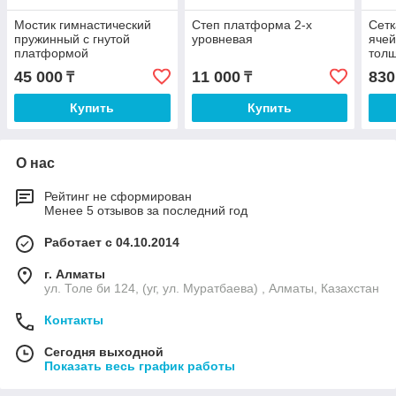
Мостик гимнастический
Степ платформа 2-х
Сетк
пружинный с гнутой
уровневая
ячей
платформой
толщ
пол
45 000
11 000
830
₸
₸
Купить
Купить
О нас
Рейтинг не сформирован
Менее 5 отзывов за последний год
Работает с 04.10.2014
г. Алматы
ул. Толе би 124, (уг, ул. Муратбаева) , Алматы, Казахстан
Контакты
Сегодня выходной
Показать весь график работы