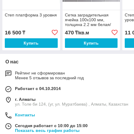
Степ платформа 3 уровня
Сетка заградительная
Степ
ячейка 100х100 мм,
уров
толщина 2.2 мм белая/
черная полипропелен
16 500
470
11 
₸
₸/кв.м
Купить
Купить
О нас
Рейтинг не сформирован
Менее 5 отзывов за последний год
Работает с 04.10.2014
г. Алматы
ул. Толе би 124, (уг, ул. Муратбаева) , Алматы, Казахстан
Контакты
Сегодня работает с 10:00 до 15:00
Показать весь график работы