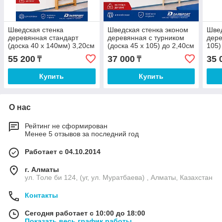
Шведская стенка
Шведская стенка эконом
Швед
деревянная стандарт
деревянная с турником
дере
(доска 40 х 140мм) 3,20см
(доска 45 х 105) до 2,40см
105)
55 200
37 000
35 
₸
₸
Купить
Купить
О нас
Рейтинг не сформирован
Менее 5 отзывов за последний год
Работает с 04.10.2014
г. Алматы
ул. Толе би 124, (уг, ул. Муратбаева) , Алматы, Казахстан
Контакты
Сегодня работает с 10:00 до 18:00
Показать весь график работы