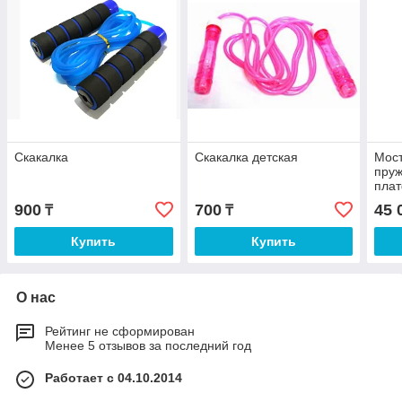
Скакалка
Скакалка детская
Мост
пруж
пла
900
700
45 
₸
₸
Купить
Купить
О нас
Рейтинг не сформирован
Менее 5 отзывов за последний год
Работает с 04.10.2014