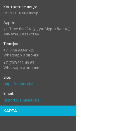
USPORT менеджер
ул. Толе би 124, (уг, ул. Муратбаева),
Алматы, Казахстан
+7 (778) 988-81-25
Whatsapp и звонки
+7 (707) 332-49-63
Whatsapp и звонки
https://usport.kz
usport2010@mail.ru
КАРТА