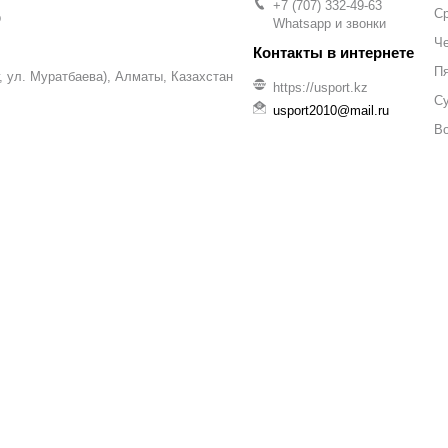
+7 (707) 332-49-63
С
р
Whatsapp и звонки
Че
П
уг, ул. Муратбаева), Алматы, Казахстан
https://usport.kz
С
usport2010@mail.ru
В