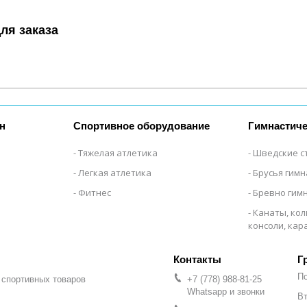
ля заказа
н
Спортивное оборудование
Гимнастиче
Тяжелая атлетика
Шведские с
Легкая атлетика
Брусья гим
Фитнес
Бревно гим
Канаты, кол
консоли, ка
Г
П
 спортивных товаров
+7 (778) 988-81-25
Whatsapp и звонки
Вт