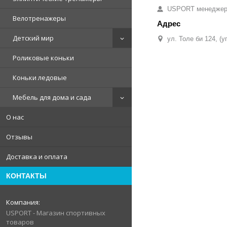
USPORT менедже
Велотренажеры
Детский мир
ул. Толе би 124, (
Роликовые коньки
Коньки ледовые
Мебель для дома и сада
О нас
Отзывы
Доставка и оплата
КОНТАКТЫ
USPORT - Магазин спортивных
товаров