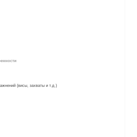
ренности
жнений (висы, захваты и т.д.)