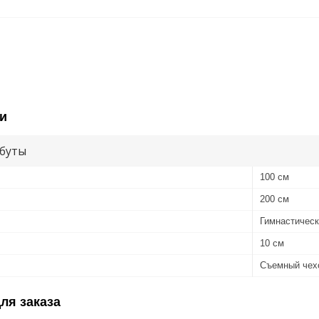
и
буты
100 см
200 см
Гимнастическ
10 см
Съемный чех
ля заказа