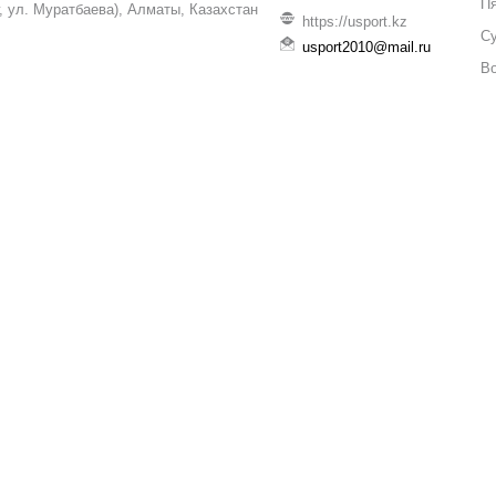
П
уг, ул. Муратбаева), Алматы, Казахстан
https://usport.kz
С
usport2010@mail.ru
В