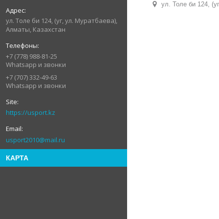
ул. Толе би 124, (
ул. Толе би 124, (уг, ул. Муратбаева),
Алматы, Казахстан
+7 (778) 988-81-25
Whatsapp и звонки
+7 (707) 332-49-63
Whatsapp и звонки
https://usport.kz
usport2010@mail.ru
КАРТА