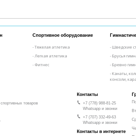
н
Спортивное оборудование
Гимнастиче
Тяжелая атлетика
Шведские с
Легкая атлетика
Брусья гим
Фитнес
Бревно гим
Канаты, кол
консоли, ка
Г
П
 спортивных товаров
+7 (778) 988-81-25
Whatsapp и звонки
Вт
+7 (707) 332-49-63
С
р
Whatsapp и звонки
Че