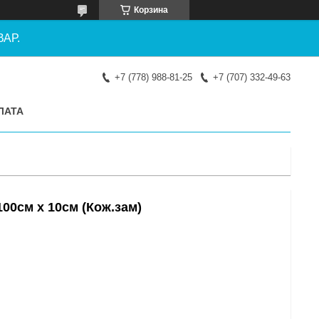
Корзина
АР.
+7 (778) 988-81-25
+7 (707) 332-49-63
ЛАТА
00см х 10см (Кож.зам)