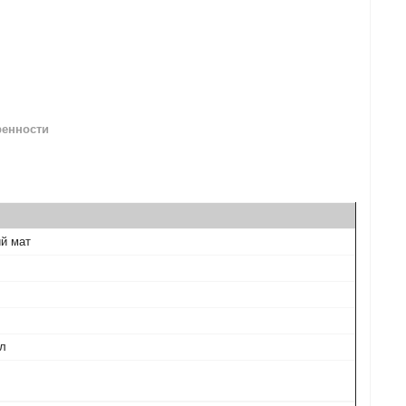
ренности
й мат
л