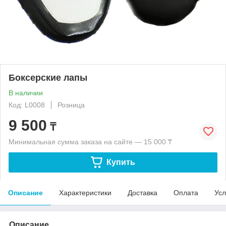
Боксерские лапы
В наличии
Код: L0008
Розница
9 500
₸
Минимальная сумма заказа на сайте — 15 000 ₸
Купить
Описание
Характеристики
Доставка
Оплата
Усл
Описание