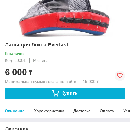
Лапы для бокса Everlast
В наличии
Код: L0001
Розница
6 000
₸
Минимальная сумма заказа на сайте — 15 000 ₸
Купить
Описание
Характеристики
Доставка
Оплата
Усл
Описание