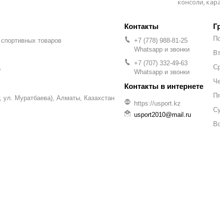
консоли, ка
Г
П
 спортивных товаров
+7 (778) 988-81-25
Whatsapp и звонки
Вт
+7 (707) 332-49-63
С
р
Whatsapp и звонки
Че
П
уг, ул. Муратбаева), Алматы, Казахстан
https://usport.kz
С
usport2010@mail.ru
В