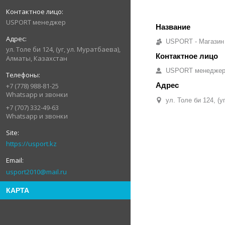
USPORT менеджер
USPORT - Магазин
ул. Толе би 124, (уг, ул. Муратбаева),
Алматы, Казахстан
USPORT менедже
+7 (778) 988-81-25
Whatsapp и звонки
ул. Толе би 124, (
+7 (707) 332-49-63
Whatsapp и звонки
https://usport.kz
usport2010@mail.ru
КАРТА