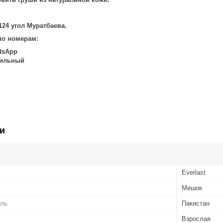
124 угол Муратбаева.
по номерам:
atsApp
бильный
и
Everlast
Мешок
ель
Пакистан
Взрослая