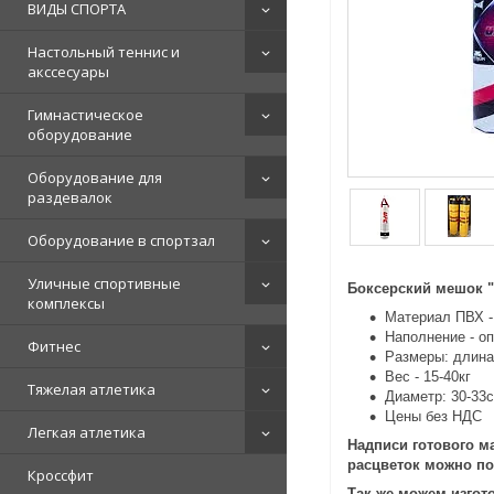
ВИДЫ СПОРТА
Настольный теннис и
акссесуары
Гимнастическое
оборудование
Оборудование для
раздевалок
Оборудование в спортзал
Уличные спортивные
Боксерский мешок 
комплексы
Материал ПВХ -
Наполнение - о
Фитнес
Размеры: длина
Вес - 15-40кг
Тяжелая атлетика
Диаметр: 30-33
Цены без НДС
Легкая атлетика
Надписи готового м
расцветок можно по
Кроссфит
Так же можем изгот