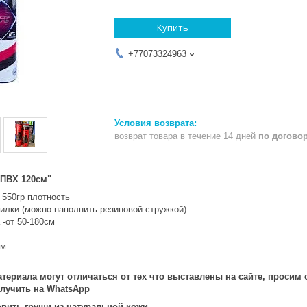
Купить
+77073324963
возврат товара в течение 14 дней
по догово
"ПВХ 120см"
 550гр плотность
пилки (можно наполнить резиновой стружкой)
 -от 50-180см
см
атериала могут отличаться от тех что выставлены на сайте, просим
лучить на WhatsApp
овить груши из натуральной кожи.