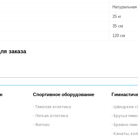
Натуральная
25 кг
35 см
120 см
ля заказа
н
Спортивное оборудование
Гимнастиче
Тяжелая атлетика
Шведские с
Легкая атлетика
Брусья гим
Фитнес
Бревно гим
Канаты, кол