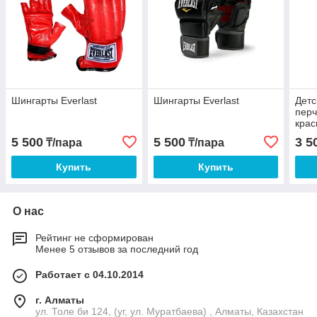
Шингарты Everlast
Шингарты Everlast
Детс
перч
кра
5 500
5 500
3 5
₸/пара
₸/пара
Купить
Купить
О нас
Рейтинг не сформирован
Менее 5 отзывов за последний год
Работает с 04.10.2014
г. Алматы
ул. Толе би 124, (уг, ул. Муратбаева) , Алматы, Казахстан