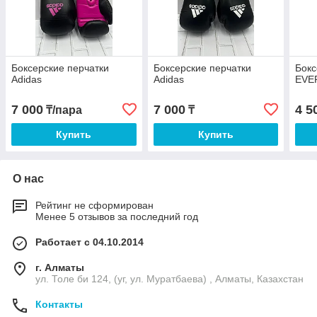
Боксерские перчатки
Боксерские перчатки
Бокс
Adidas
Adidas
EVE
7 000
7 000
4 5
₸/пара
₸
Купить
Купить
О нас
Рейтинг не сформирован
Менее 5 отзывов за последний год
Работает с 04.10.2014
г. Алматы
ул. Толе би 124, (уг, ул. Муратбаева) , Алматы, Казахстан
Контакты