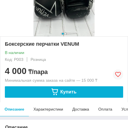
Боксерские перчатки VENUM
В наличии
Код: P003
Розница
4 000
₸/пара
Минимальная сумма заказа на сайте — 15 000 ₸
Купить
Описание
Характеристики
Доставка
Оплата
Усл
Описание