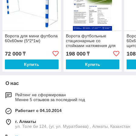
Ворота для мини футбола
Ворота футбольные
Вор
60х60мм (5*2*1м)
стационарные со
60х6
стойками натяжения для
щит
сетки (7,32х2,44 м)
72 000
198 000
108
₸
₸
Купить
Купить
О нас
Рейтинг не сформирован
Менее 5 отзывов за последний год
Работает с 04.10.2014
г. Алматы
ул. Толе би 124, (уг, ул. Муратбаева) , Алматы, Казахстан