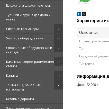
Шахматы и шахматные часы
Турники и брусья для дома и
офиса
Характеристик
Силовые тренажеры
Основные
Уличное оборудование
Страна производит
Спортивные оборудования и
Тип
снаряды
Посадочный диамет
Балетные (хореографические)
Тип грифа
станки
Канаты
Информация д
Тенты, ПВХ, банерные
Цена:
22 000 ₸
материалы
Беговые дорожки
Эллиптические тренажеры