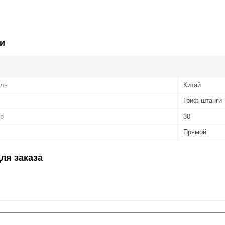
и
ель
Китай
Гриф штанги
р
30
Прямой
ля заказа