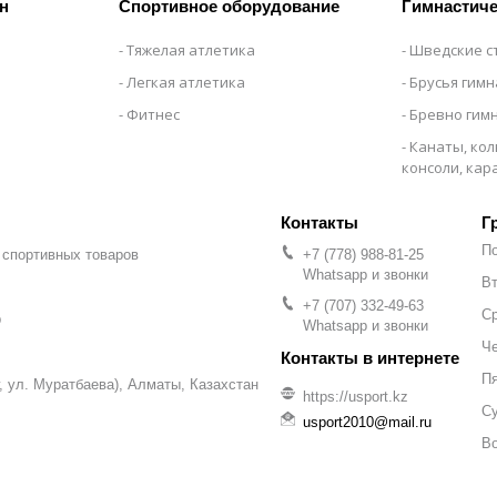
н
Спортивное оборудование
Гимнастиче
Тяжелая атлетика
Шведские с
Легкая атлетика
Брусья гим
Фитнес
Бревно гим
Канаты, кол
консоли, ка
Г
П
 спортивных товаров
+7 (778) 988-81-25
Whatsapp и звонки
Вт
+7 (707) 332-49-63
С
р
Whatsapp и звонки
Че
П
уг, ул. Муратбаева), Алматы, Казахстан
https://usport.kz
С
usport2010@mail.ru
В