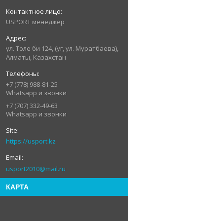
USPORT менеджер
ул. Толе би 124, (уг, ул. Муратбаева),
Алматы, Казахстан
+7 (778) 988-81-25
Whatsapp и звонки
+7 (707) 332-49-63
Whatsapp и звонки
https://usport.kz
usport2010@mail.ru
КАРТА