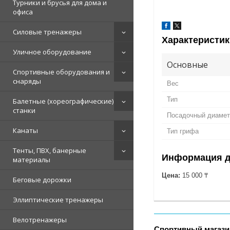
Турники и брусья для дома и
офиса
Силовые тренажеры
Характеристик
Уличное оборудование
Основные
Спортивные оборудования и
снаряды
Вес
Тип
Балетные (хореографические)
станки
Посадочный диамет
Канаты
Тип грифа
Тенты, ПВХ, банерные
Информация д
материалы
Цена:
15 000 ₸
Беговые дорожки
Эллиптические тренажеры
Велотренажеры
Спортивный магази