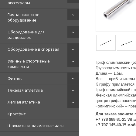
акссесуары
Гимнастическое
оборудование
Оборудование для
раздевалок
Оборудование в спортзал
Уличные спортивные
Гриф олимпийский (5
комплексы
Грузоподъемность гри
Длина ― 1.5м.
Фитнес
Вес ― приблизительно
К грифу прилагается
Тяжелая атлетика
Гриф олимпийской шта
Женская олимпийская 
центре грифа насечк
Легкая атлетика
«олимпийский» – пре
Кроссфит
Для заказа звоните 
+7 778 988-81-25 Wh
+7 707 145-40-15 мо
Шахматы и шахматные часы