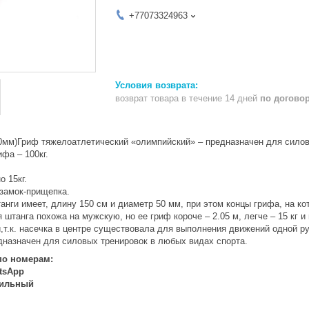
+77073324963
возврат товара в течение 14 дней
по догово
0мм)Гриф тяжелоатлетический «олимпийский» – предназначен для силов
фа – 100кг.
 15кг.
 замок-прищепка.
нги имеет, длину 150 см и диаметр 50 мм, при этом концы грифа, на к
штанга похожа на мужскую, но ее гриф короче – 2.05 м, легче – 15 кг 
и,т.к. насечка в центре существовала для выполнения движений одной 
дназначен для силовых тренировок в любых видах спорта.
по номерам:
atsApp
бильный