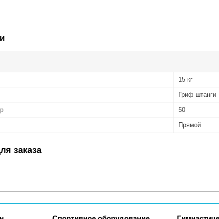
и
15 кг
Гриф штанги
р
50
Прямой
ля заказа
н
Спортивное оборудование
Гимнастиче