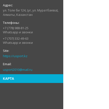
ул. Толе би 124, (уг, ул. Муратбаева),
Алматы, Казахстан
+7 (778) 988-81-25
Whatsapp и звонки
+7 (707) 332-49-63
Whatsapp и звонки
https://usport.kz
usport2010@mail.ru
КАРТА