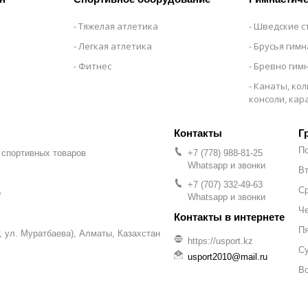
Тяжелая атлетика
Шведские с
Легкая атлетика
Брусья гим
Фитнес
Бревно гим
Канаты, кол
консоли, ка
Г
П
 спортивных товаров
+7 (778) 988-81-25
Whatsapp и звонки
Вт
+7 (707) 332-49-63
С
р
Whatsapp и звонки
Че
П
уг, ул. Муратбаева), Алматы, Казахстан
https://usport.kz
С
usport2010@mail.ru
В