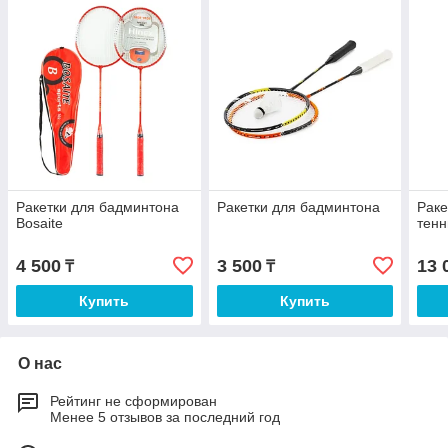
Ракетки для бадминтона
Ракетки для бадминтона
Раке
Bosaite
тенн
4 500
3 500
13 
₸
₸
Купить
Купить
О нас
Рейтинг не сформирован
Менее 5 отзывов за последний год