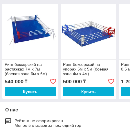
Ринг боксерский на
Ринг боксерский на
Ринг
растяжках 7м х 7м
упорах 5м х 5м (боевая
0,5 
(боевая зона 6м х 6м)
зона 4м х 4м)
540 000
500 000
1 2
₸
₸
Купить
Купить
О нас
Рейтинг не сформирован
Менее 5 отзывов за последний год