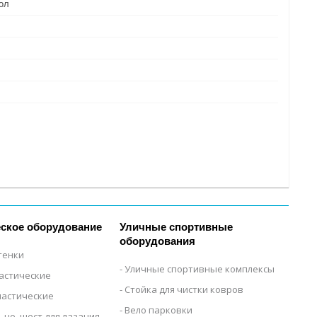
ол
ское оборудование
Уличные спортивные
оборудования
тенки
Уличные спортивные комплексы
настические
Стойка для чистки ковров
настические
Вело парковки
ьцо, шест для лазания,