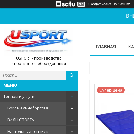
Создать сайт
на Satu.kz
ВН
ГЛАВНАЯ
КА
USPORT - производство
спортивного оборудования
Супер цена
Товары и услуги
Бокс и единоборства
ВИДЫ СПОРТА
Настольный теннис и