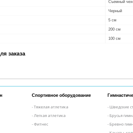
Съемный чех
Черный
5 см
200 см
100 см
ля заказа
н
Спортивное оборудование
Гимнастиче
Тяжелая атлетика
Шведские с
Легкая атлетика
Брусья гим
Фитнес
Бревно гим
Канаты, кол