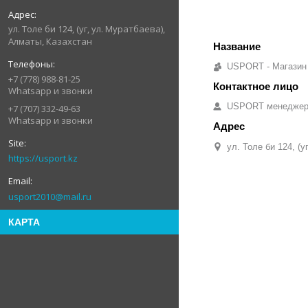
ул. Толе би 124, (уг, ул. Муратбаева),
Алматы, Казахстан
USPORT - Магазин
+7 (778) 988-81-25
Whatsapp и звонки
USPORT менедже
+7 (707) 332-49-63
Whatsapp и звонки
ул. Толе би 124, (
https://usport.kz
usport2010@mail.ru
КАРТА