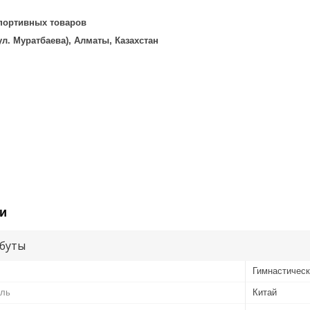
портивных товаров
, ул. Муратбаева), Алматы, Казахстан
и
буты
Гимнастическ
ель
Китай