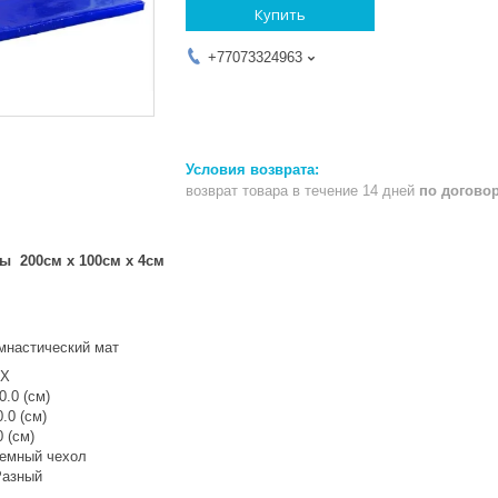
Купить
+77073324963
возврат товара в течение 14 дней
по догово
ы 200см х 100см х 4см
ческий мат
Х
 (см)
 (см)
(см)
мный чехол
ный