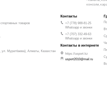
консоли, ка
Г
П
 спортивных товаров
+7 (778) 988-81-25
Whatsapp и звонки
Вт
+7 (707) 332-49-63
С
р
Whatsapp и звонки
Че
П
уг, ул. Муратбаева), Алматы, Казахстан
https://usport.kz
С
usport2010@mail.ru
В