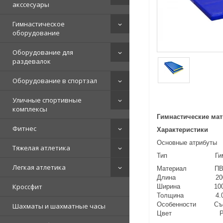
акссесуары
Гимнастическое
оборудование
Оборудование для
раздевалок
Оборудование в спортзал
Уличные спортивные
комплексы
Гимнастические мат
Фитнес
Характеристики
Основные атрибуты
Тяжелая атлетика
Тип Гимнасти
Легкая атлетика
Материал ПВ
Длина 200.0
Кроссфит
Ширина 100.0
Толщина 4.0 
Особенности Съе
Шахматы и шахматные часы
Цвет Раз