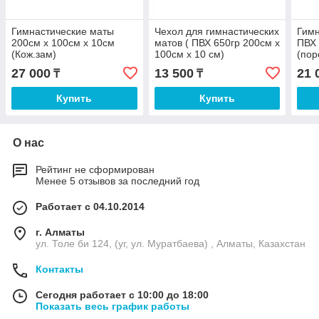
Гимнастические маты
Чехол для гимнастических
Гимн
200см х 100см х 10см
матов ( ПВХ 650гр 200см х
ПВХ 
(Кож.зам)
100см х 10 см)
(пор
27 000
13 500
21 
₸
₸
Купить
Купить
О нас
Рейтинг не сформирован
Менее 5 отзывов за последний год
Работает с 04.10.2014
г. Алматы
ул. Толе би 124, (уг, ул. Муратбаева) , Алматы, Казахстан
Контакты
Сегодня работает с 10:00 до 18:00
Показать весь график работы