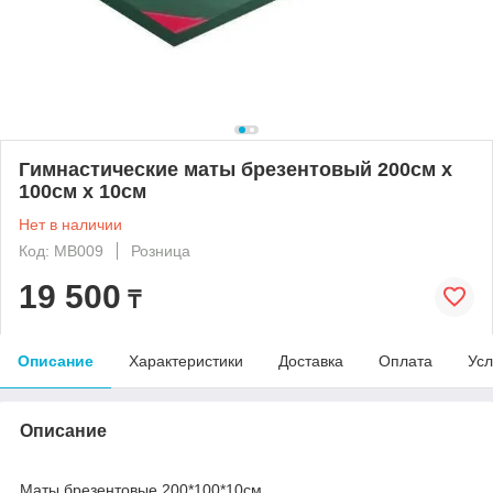
Гимнастические маты брезентовый 200см х
100см х 10см
Нет в наличии
Код: MB009
Розница
19 500
₸
Описание
Характеристики
Доставка
Оплата
Усл
Описание
Маты брезентовые 200*100*10см