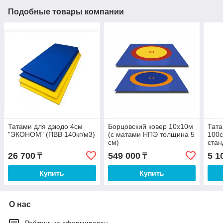
Подобные товары компании
Татами для дзюдо 4см
Борцовский ковер 10х10м
Тата
"ЭКОНОМ" (ПВВ 140кг/м3)
(с матами НПЭ толщина 5
100с
см)
стан
26 700
549 000
5 1
₸
₸
Купить
Купить
О нас