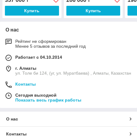
357 000
206 000
190
₸
₸
Купить
Купить
О нас
Рейтинг не сформирован
Менее 5 отзывов за последний год
Работает с 04.10.2014
г. Алматы
ул. Толе би 124, (уг, ул. Муратбаева) , Алматы, Казахстан
Контакты
Сегодня выходной
Показать весь график работы
О нас
Контакты