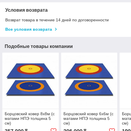
Условия возврата
Возврат товара в течение 14 дней по договоренности
Все условия возврата
Подобные товары компании
Борцовский ковер 8х8м (с
Борцовский ковер 6х6м (с
Борц
матами НПЭ толщина 5
матами НПЭ толщина 5
мат
см)
см)
см)