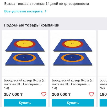
Возврат товара в течение 14 дней по договоренности
Все условия возврата
Подобные товары компании
Борцовский ковер 8х8м (с
Борцовский ковер 6х6м (с
Борц
матами НПЭ толщина 5
матами НПЭ толщина 5
мат
см)
см)
см)
357 000
206 000
190
₸
₸
Купить
Купить