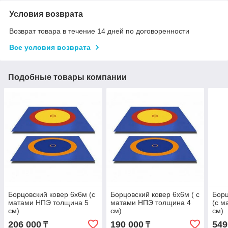
Условия возврата
Возврат товара в течение 14 дней по договоренности
Все условия возврата
Подобные товары компании
Борцовский ковер 6х6м (с
Борцовский ковер 6х6м ( с
Борц
матами НПЭ толщина 5
матами НПЭ толщина 4
(с м
см)
см)
см)
206 000
190 000
549
₸
₸