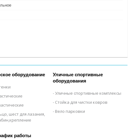
льное
ское оборудование
Уличные спортивные
оборудования
тенки
Уличные спортивные комплексы
настические
Стойка для чистки ковров
настические
Вело парковки
ьцо, шест для лазания,
рабин,крепление
рафик работы