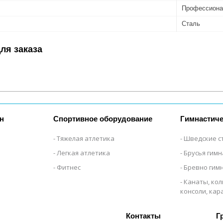
Профессиона
Сталь
ля заказа
н
Спортивное оборудование
Гимнастиче
Тяжелая атлетика
Шведские с
Легкая атлетика
Брусья гим
Фитнес
Бревно гим
Канаты, кол
консоли, ка
Г