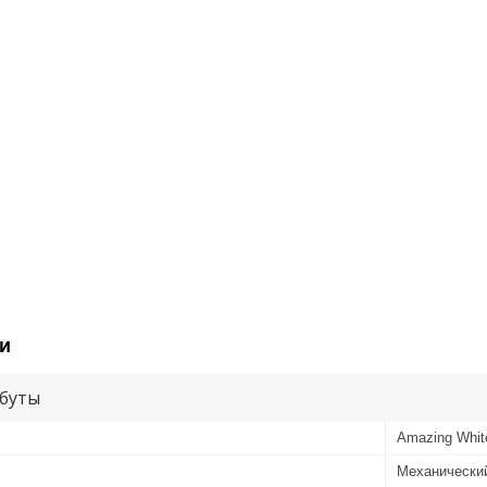
и
буты
Amazing Whit
Механически