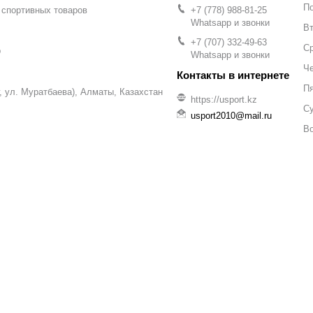
П
 спортивных товаров
+7 (778) 988-81-25
Whatsapp и звонки
Вт
+7 (707) 332-49-63
С
р
Whatsapp и звонки
Че
П
уг, ул. Муратбаева), Алматы, Казахстан
https://usport.kz
С
usport2010@mail.ru
В