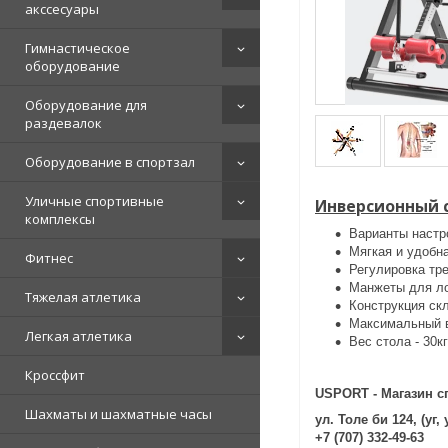
акссесуары
Гимнастическое
оборудование
Оборудование для
раздевалок
Оборудование в спортзал
Уличные спортивные
Инверсионный 
комплексы
Варианты настро
Мягкая и удобн
Фитнес
Регулировка тре
Манжеты для ло
Тяжелая атлетика
Конструкция ск
Максимальный в
Легкая атлетика
Вес стола - 30кг
Кроссфит
USPORT - Магазин с
Шахматы и шахматные часы
ул. Толе би 124, (уг
+7 (707) 332-49-63