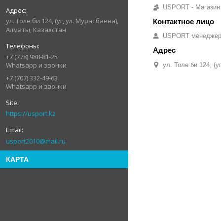
USPORT - Магазин
ул. Толе би 124, (уг, ул. Муратбаева),
Алматы, Казахстан
USPORT менедже
+7 (778) 988-81-25
Whatsapp и звонки
ул. Толе би 124, (
+7 (707) 332-49-63
Whatsapp и звонки
https://usport.kz
usport2010@mail.ru
КАРТА